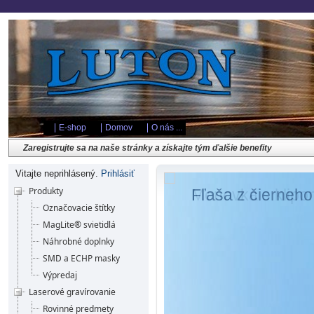
Ak ste s nami neboli spokojní, povedzte nám to
E-shop
Domov
O nás ...
Využite možnosť bezplatnej personalizácie a doručenia u nás zakúpených
Zaregistrujte sa na naše stránky a získajte tým ďalšie benefity
Vitajte neprihlásený.
Prihlásiť
Produkty
Fľaša z čierneho
Označovacie štítky
MagLite® svietidlá
Náhrobné doplnky
SMD a ECHP masky
Výpredaj
Laserové gravírovanie
Rovinné predmety