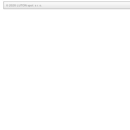
© 2026 LUTON spol. s r. o.