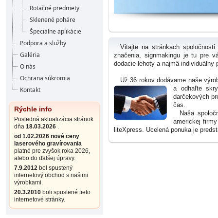
Rotačné predmety
Sklenené poháre
Špeciálne aplikácie
Podpora a služby
Vitajte na stránkach spoločnosti L
Galéria
značenia, signmakingu je tu pre v
dodacie lehoty a najmä individuálny p
O nás
Ochrana súkromia
Už 36 rokov dodávame naše výrobk
a odhaľte skr
Kontakt
darčekových pre
čas.
Rýchle info
Naša spoločnos
Posledná aktualizácia stránok
americkej firmy
dňa
18.03.2026
.
liteXpress. Ucelená ponuka je pred
od 1.02.2026 nové ceny
laserového gravírovania
platné pre zvyšok roka 2026,
alebo do ďalšej úpravy.
7.9.2012
bol spustený
internetový obchod s našimi
výrobkami.
20.3.2010
boli spustené tieto
internetové stránky.